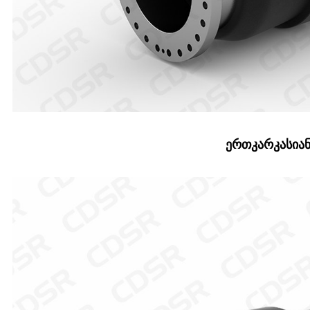
ერთკარკასია