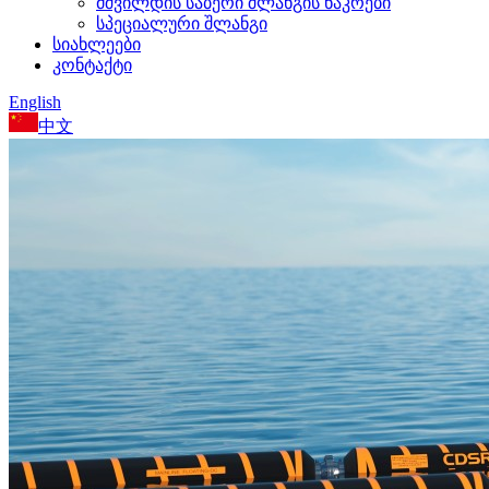
მშვილდის საბერი შლანგის ნაკრები
სპეციალური შლანგი
სიახლეები
კონტაქტი
English
中文