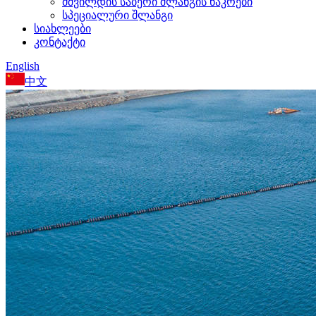
მშვილდის საბერი შლანგის ნაკრები
სპეციალური შლანგი
სიახლეები
კონტაქტი
English
中文