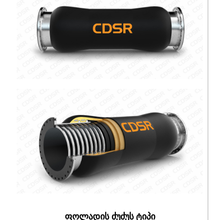
ფოლადის ძუძუს ტიპი