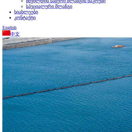
მშვილდის საბერი შლანგის ნაკრები
სპეციალური შლანგი
სიახლეები
კონტაქტი
English
中文