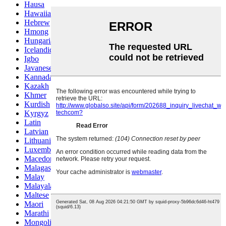
Hausa
Hawaiian
Hebrew
Hmong
Hungarian
Icelandic
Igbo
Javanese
Kannada
Kazakh
Khmer
Kurdish
Kyrgyz
Latin
Latvian
Lithuanian
Luxembou..
Macedonian
Malagasy
Malay
Malayalam
Maltese
Maori
Marathi
Mongolian