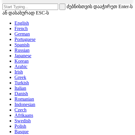
ძებნისთვის დააჭირეთ Enter-ს
ან დასახურად ESC-ს
English
French
German
Portuguese
Spanish
Russian
Japanese
Korean
Arabic
Irish
Greek
Turkish
Italian
Danish
Romanian
Indonesian
Czech
Afrikaans
Swedish
Polish
Basque