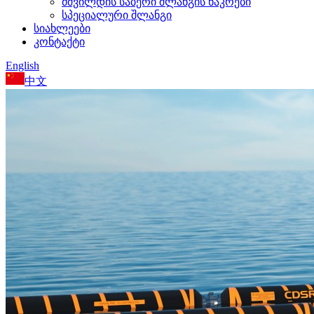
მშვილდის საბერი შლანგის ნაკრები
სპეციალური შლანგი
სიახლეები
კონტაქტი
English
中文